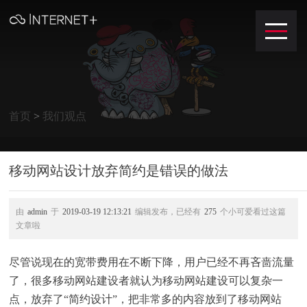
首页
>
我们观点
移动网站设计放弃简约是错误的做法
由
admin
于
2019-03-19 12:13:21
编辑发布，已经有
275
个小可爱看过这篇
文章啦
尽管说现在的宽带费用在不断下降，用户已经不再吝啬流量
了，很多移动网站建设者就认为移动网站建设可以复杂一
点，放弃了“简约设计”，把非常多的内容放到了移动网站